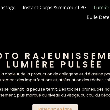
Massage
Instant Corps & minceur LPG
Lumièr
Bulle Déte
OTO RAJEUNISSEM
LUMIÈRE PULSÉE
r la chaleur de la production de collagène et d’élastine p
raitement des imperfections et atténuation des tâches sola
es se ralentit, la peau se ternit. Des taches brunes, des 
issement, plus marqué au niveau du visage, du cou, du déco
Réservez en ligne