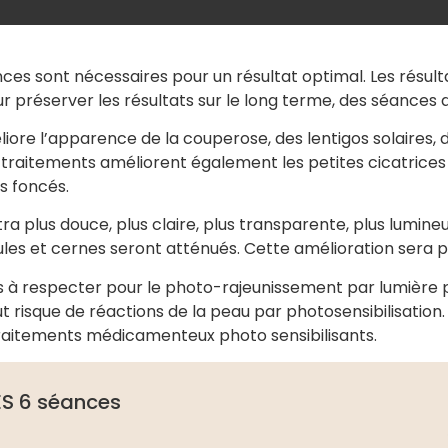
ances sont nécessaires pour un résultat optimal. Les résult
ur préserver les résultats sur le long terme, des séance
re l’apparence de la couperose, des lentigos solaires, de
 traitements améliorent également les petites cicatrices 
s foncés.
a plus douce, plus claire, plus transparente, plus lumineu
ules et cernes seront atténués. Cette amélioration sera pr
ns à respecter pour le photo-rajeunissement par lumière 
isque de réactions de la peau par photosensibilisation. 
s traitements médicamenteux photo sensibilisants.
S 6 séances