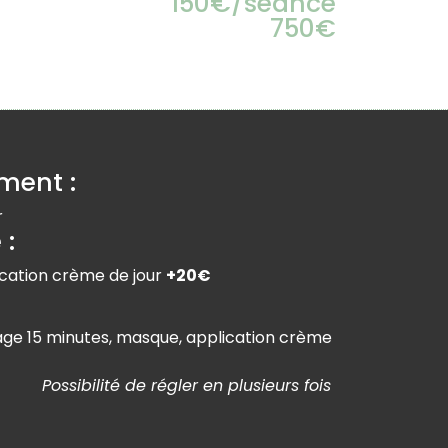
150€/séance
750€
ment :
r
 :
cation crème de jour
+20€
ge 15 minutes, masque, application crème
Possibilité de régler en plusieurs fois