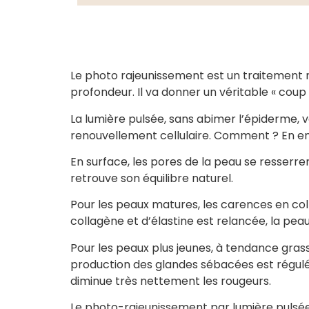
Le photo rajeunissement est un traitement no
profondeur. Il va donner un véritable « coup 
La lumière pulsée, sans abimer l’épiderme, 
renouvellement cellulaire. Comment ? En ent
En surface, les pores de la peau se resserre
retrouve son équilibre naturel.
Pour les peaux matures, les carences en coll
collagène et d’élastine est relancée, la peau
Pour les peaux plus jeunes, à tendance gras
production des glandes sébacées est régulée, 
diminue très nettement les rougeurs.
Le photo-rajeunissement par lumière pulsée e