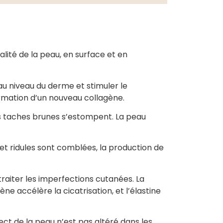
alité de la peau, en surface et en
au niveau du derme et stimuler le
ormation d’un nouveau collagène.
 les taches brunes s’estompent. La peau
et ridules sont comblées, la production de
raiter les imperfections cutanées. La
ne accélère la cicatrisation, et l’élastine
ect de la peau n’est pas altéré dans les