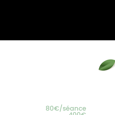
80€/séance
400€