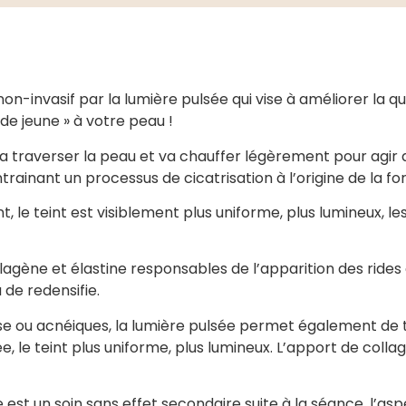
n-invasif par la lumière pulsée qui vise à améliorer la qu
de jeune » à votre peau !
va traverser la peau et va chauffer légèrement pour agir 
rainant un processus de cicatrisation à l’origine de la f
nt, le teint est visiblement plus uniforme, plus lumineux,
agène et élastine responsables de l’apparition des rides 
 de redensifie.
se ou acnéiques, la lumière pulsée permet également de t
le teint plus uniforme, plus lumineux. L’apport de collagè
st un soin sans effet secondaire suite à la séance, l’asp