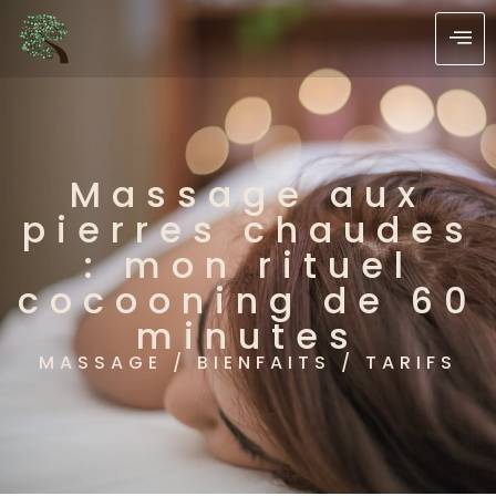
Massage aux
pierres chaudes
: mon rituel
cocooning de 60
minutes
MASSAGE / BIENFAITS / TARIFS