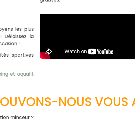
oyens les plus
! Délaissez la
ccasion !
tés sportives
ing et aquafit
 POUVONS-NOUS VOUS 
ction minceur ?