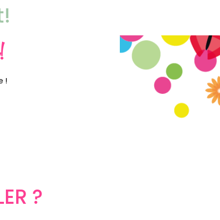
t!
!
 !
ER ?