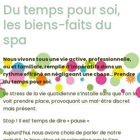
Du temps pour soi,
les biens-faits du
spa
Nous vivons tous une vie active, professionnelle,
ou et familiale, remplie d’impératifs dans un
rythme effréné en négligeant une chose… Prendre
du temps pour soi.
Le stress de la vie quotidienne s’installe sans que l’on le
voit prendre place, provoquant un mal-être discret
mais présent.
Stop ! Il est temps de dire « pause ».
Aujourd’hui, nous avons choisi de parler de notre