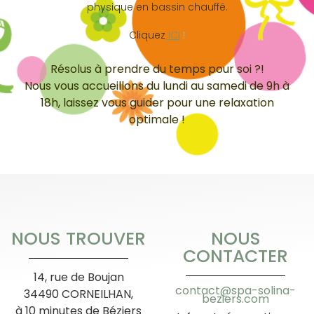
physique en bassin chauffé.
Cliquez
ICI
!
Résolus à prendre du temps pour soi ?!
Nous vous accueillons du lundi au samedi de 9h à
18h, laissez vous guider pour une relaxation
optimale !
NOUS TROUVER
NOUS
CONTACTER
14, rue de Boujan
contact@spa-solina-
34490 CORNEILHAN,
beziers.com
à 10 minutes de Béziers